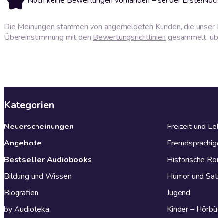
Noch keine Bewertungen vorhanden – sei der Erste!
Noch
Die Meinungen stammen von angemeldeten Kunden, die unser P
Übereinstimmung mit den
Bewertungsrichtlinien
gesammelt, über
Kategorien
Neuerscheinungen
Freizeit und L
Angebote
Fremdsprachig
Bestseller Audiobooks
Historische R
Bildung und Wissen
Humor und Sat
Biografien
Jugend
by Audioteka
Kinder – Hörbü