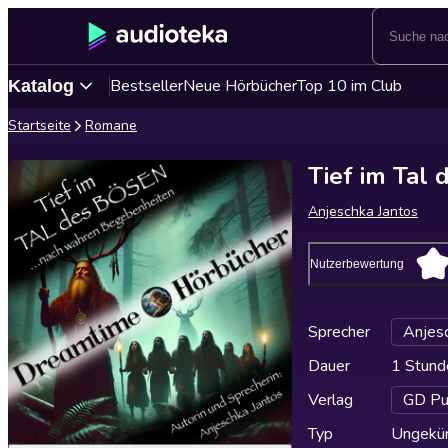
Bestseller
Neue Hörbücher
Top 10 im Club
Katalog
Startseite
Romane
Tief im Tal
Anjeschka Jantos
Nutzerbewertung
Sprecher
Anjesc
Dauer
1 Stund
Verlag
GD Pub
Typ
Ungekür