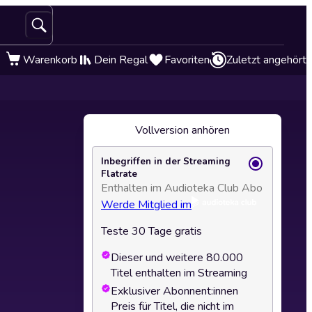
Warenkorb
Dein Regal
Favoriten
Zuletzt angehört
Vollversion anhören
Inbegriffen in der Streaming
Flatrate
Enthalten im Audioteka Club Abo
Werde Mitglied im
Teste 30 Tage gratis
Dieser und weitere 80.000
Titel enthalten im Streaming
Exklusiver Abonnent:innen
Preis für Titel, die nicht im