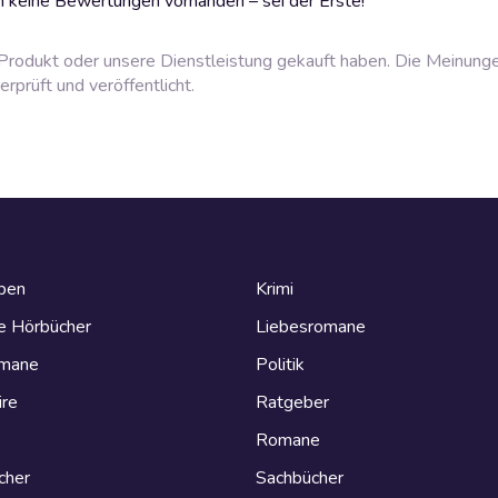
 keine Bewertungen vorhanden – sei der Erste!
rodukt oder unsere Dienstleistung gekauft haben. Die Meinung
prüft und veröffentlicht.
eben
Krimi
e Hörbücher
Liebesromane
omane
Politik
ire
Ratgeber
Romane
cher
Sachbücher