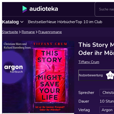
Bestseller
Neue Hörbücher
Top 10 im Club
Katalog
Startseite
Romane
Frauenromane
This Story M
Oder ihr Mö
Tiffany Crum
Nutzerbewertung
4,0
Sprecher
Christ
Dauer
10 Stun
Verlag
Argon