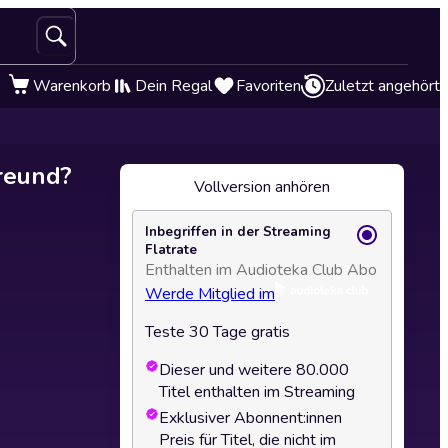
Warenkorb
Dein Regal
Favoriten
Zuletzt angehört
Freund?
Vollversion anhören
Inbegriffen in der Streaming
Flatrate
Enthalten im Audioteka Club Abo
Werde Mitglied im
Teste 30 Tage gratis
Dieser und weitere 80.000
Titel enthalten im Streaming
Exklusiver Abonnent:innen
Preis für Titel, die nicht im