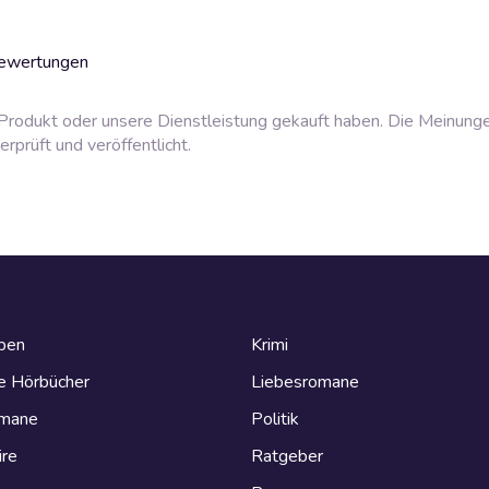
Bewertungen
rodukt oder unsere Dienstleistung gekauft haben. Die Meinung
prüft und veröffentlicht.
eben
Krimi
e Hörbücher
Liebesromane
omane
Politik
ire
Ratgeber