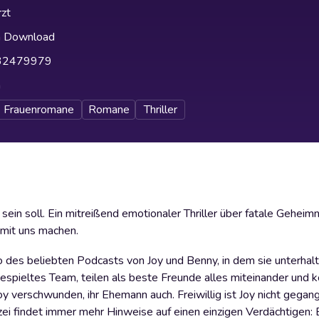
zt
h Download
32479979
h
Frauenromane
Romane
Thriller
sein soll. Ein mitreißend emotionaler Thriller über fatale Geheim
 mit uns machen.
to des beliebten Podcasts von Joy und Benny, in dem sie unterha
spieltes Team, teilen als beste Freunde alles miteinander und kö
y verschwunden, ihr Ehemann auch. Freiwillig ist Joy nicht gegan
ei findet immer mehr Hinweise auf einen einzigen Verdächtigen: 