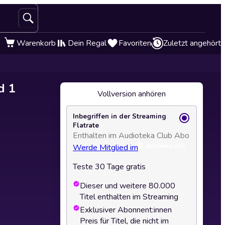
Warenkorb
Dein Regal
Favoriten
Zuletzt angehört
d 1
Vollversion anhören
Inbegriffen in der Streaming
Flatrate
Enthalten im Audioteka Club Abo
Werde Mitglied im
Teste 30 Tage gratis
Dieser und weitere 80.000
Titel enthalten im Streaming
Exklusiver Abonnent:innen
Preis für Titel, die nicht im