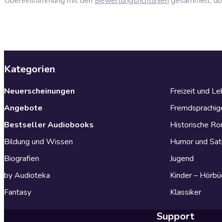
Übereinstimmung mit den
Bewertungsrichtlinien
gesammelt, über
Kategorien
Neuerscheinungen
Freizeit und L
Angebote
Fremdsprachig
Bestseller Audiobooks
Historische R
Bildung und Wissen
Humor und Sat
Biografien
Jugend
by Audioteka
Kinder – Hörbü
Fantasy
Klassiker
Support