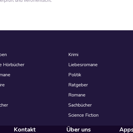
prüft und veröffentlicht.
eben
Krimi
e Hörbücher
Liebesromane
omane
Politik
ire
Ratgeber
Romane
cher
Sachbücher
Science Fiction
Kontakt
Über uns
App