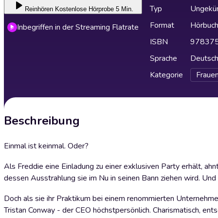
Typ
Ungekür
Reinhören
Kostenlose Hörprobe 5 Min.
Format
Hörbuc
Inbegriffen in der Streaming Flatrate
ISBN
97837
Sprache
Deutsc
Kategorie
Fraue
Beschreibung
Einmal ist keinmal. Oder?
Als Freddie eine Einladung zu einer exklusiven Party erhält, a
dessen Ausstrahlung sie im Nu in seinen Bann ziehen wird. Und
Doch als sie ihr Praktikum bei einem renommierten Unternehmen b
Tristan Conway - der CEO höchstpersönlich. Charismatisch, ents