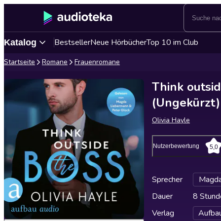
Bestseller
Neue Hörbücher
Top 10 im Club
Katalog
Startseite
Romane
Frauenromane
Think outsid
(Ungekürzt)
Olivia Hayle
Nutzerbewertung
5,0
Sprecher
Magda
Dauer
8 Stund
Verlag
Aufba