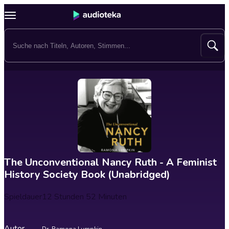
The Unconventional Nancy Ruth - A Feminist
History Society Book (Unabridged)
Spieldauer
12 Stunden 52 Minuten
Autor