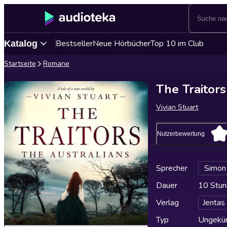
Bestseller
Neue Hörbücher
Top 10 im Club
Katalog
Startseite
Romane
The Traitors
Vivian Stuart
Nutzerbewertung
Sprecher
Simon 
Dauer
10 Stun
Verlag
Jentas
Typ
Ungekür