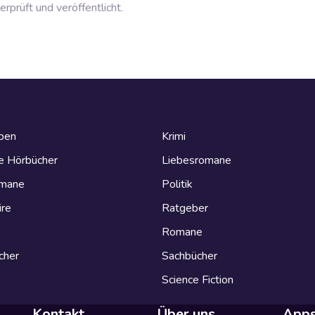
prüft und veröffentlicht.
eben
Krimi
e Hörbücher
Liebesromane
omane
Politik
ire
Ratgeber
Romane
cher
Sachbücher
Science Fiction
Kontakt
Über uns
App