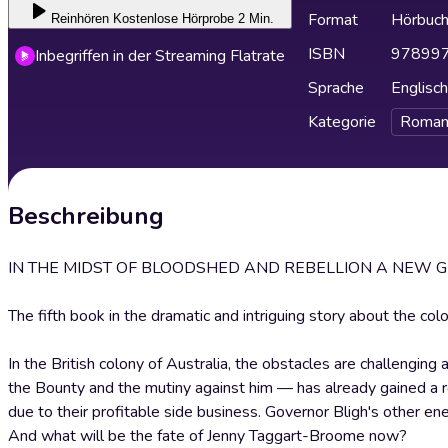
Format
Hörbuc
Reinhören
Kostenlose Hörprobe 2 Min.
ISBN
97899
Inbegriffen in der Streaming Flatrate
Sprache
Englisch
Kategorie
Roman
Beschreibung
IN THE MIDST OF BLOODSHED AND REBELLION A NEW G
The fifth book in the dramatic and intriguing story about the colo
In the British colony of Australia, the obstacles are challeng
the Bounty and the mutiny against him — has already gained 
due to their profitable side business. Governor Bligh's other ene
And what will be the fate of Jenny Taggart-Broome now?