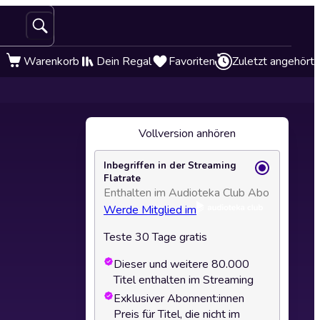
Warenkorb
Dein Regal
Favoriten
Zuletzt angehört
Vollversion anhören
Inbegriffen in der Streaming
Flatrate
Enthalten im Audioteka Club Abo
Werde Mitglied im
Teste 30 Tage gratis
Dieser und weitere 80.000
Titel enthalten im Streaming
Exklusiver Abonnent:innen
Preis für Titel, die nicht im