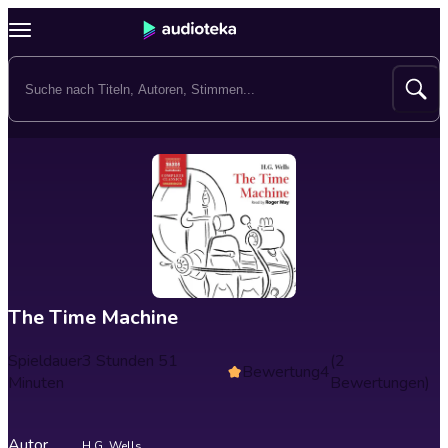
The Time Machine
Spieldauer
3 Stunden 51
(2
Bewertung
4
Minuten
Bewertungen)
Autor
H.G. Wells