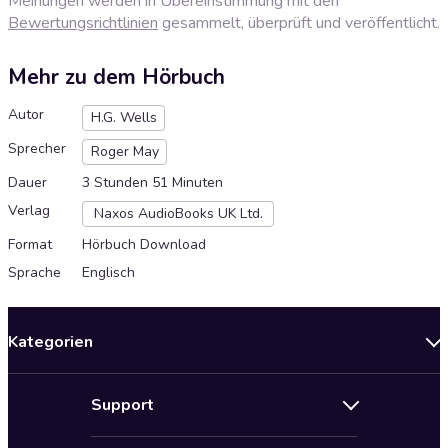
Meinungen werden in Übereinstimmung mit den
Bewertungsrichtlinien
gesammelt, überprüft und veröffentlicht.
Mehr zu dem Hörbuch
Autor
H.G. Wells
Sprecher
Roger May
Dauer
3 Stunden 51 Minuten
Verlag
Naxos AudioBooks UK Ltd.
Format
Hörbuch Download
Sprache
Englisch
Kategorien
Neuerscheinungen
Support
Angebote
Hilfe