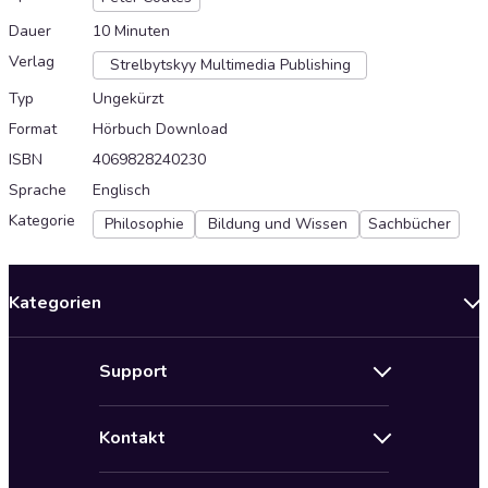
Dauer
10 Minuten
Verlag
Strelbytskyy Multimedia Publishing
Typ
Ungekürzt
Format
Hörbuch Download
ISBN
4069828240230
Sprache
Englisch
Kategorie
Philosophie
Bildung und Wissen
Sachbücher
Kategorien
Neuerscheinungen
Support
Angebote
Hilfe
Bestseller Audiobooks
Kontakt
Audioteka Nutzungsbedingungen
Bildung und Wissen
Impressum