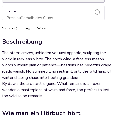
0,99 €
Preis außerhalb des Clubs
Zum Warenkorb hinzufügen
Startseite
Bildung und Wissen
Beschreibung
The storm arrives, unbidden yet unstoppable, sculpting the
world in reckless white. The north wind, a faceless mason,
works without plan or patience—bastions rise, wreaths drape,
roads vanish. No symmetry, no restraint, only the wild hand of
winter shaping chaos into fleeting grandeur.
By dawn, the architect is gone. What remains is a frozen
wonder, a masterpiece of whim and force, too perfect to last,
too wild to be remade.
Wie man ein Hörbuch hört