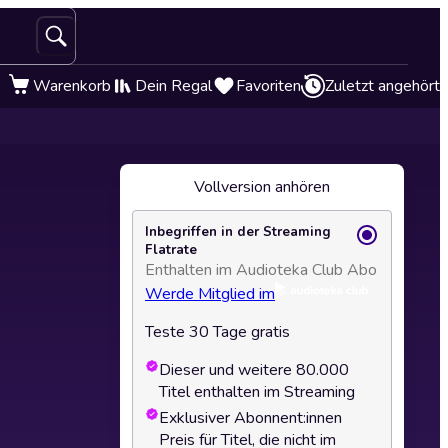
Warenkorb
Dein Regal
Favoriten
Zuletzt angehört
Vollversion anhören
Inbegriffen in der Streaming
Flatrate
Enthalten im Audioteka Club Abo
Werde Mitglied im
Teste 30 Tage gratis
Dieser und weitere 80.000
Titel enthalten im Streaming
Exklusiver Abonnent:innen
Preis für Titel, die nicht im