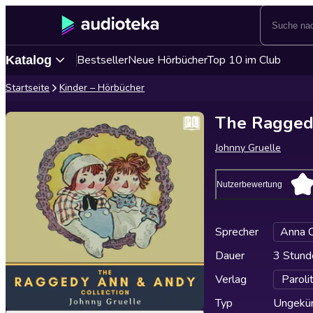
Bestseller
Neue Hörbücher
Top 10 im Club
Katalog
Startseite
Kinder – Hörbücher
The Ragged
Johnny Gruelle
Nutzerbewertung
Sprecher
Anna 
Dauer
3 Stund
Verlag
Paroli
Typ
Ungekür