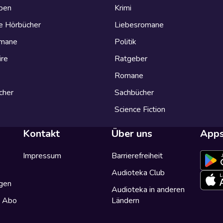
eben
Krimi
e Hörbücher
Liebesromane
omane
Politik
ire
Ratgeber
Romane
cher
Sachbücher
Science Fiction
Kontakt
Über uns
App
Impressum
Barrierefreiheit
Audioteka Club
gen
Audioteka in anderen
a Abo
Ländern