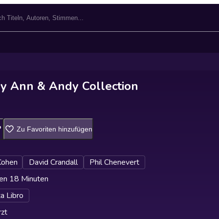
y Ann & Andy Collection
Zu Favoriten hinzufügen
Cohen
David Crandall
Phil Chenevert
en 18 Minuten
ta Libro
zt