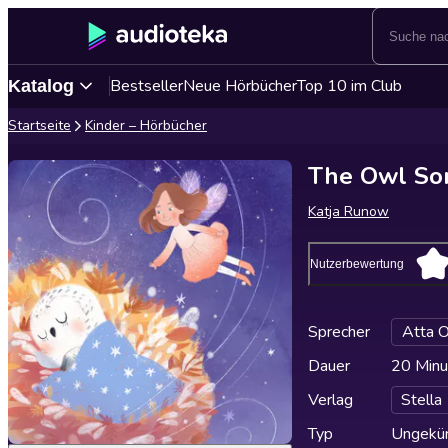
Bestseller
Neue Hörbücher
Top 10 im Club
Katalog
Startseite
Kinder – Hörbücher
The Owl So
Katja Runow
Nutzerbewertung
Sprecher
Atta O
Dauer
20 Minu
Verlag
Stella
Typ
Ungekür