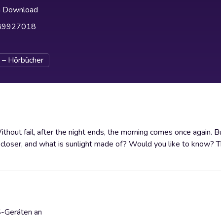
h Download
89927018
 – Hörbücher
thout fail, after the night ends, the morning comes once again. Bu
closer, and what is sunlight made of? Would you like to know? T
S-Geräten an