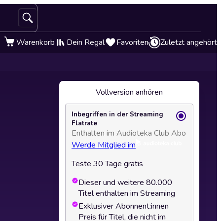
Warenkorb
Dein Regal
Favoriten
Zuletzt angehört
Vollversion anhören
Inbegriffen in der Streaming
Flatrate
Enthalten im Audioteka Club Abo
Werde Mitglied im
Teste 30 Tage gratis
Dieser und weitere 80.000
Titel enthalten im Streaming
Exklusiver Abonnent:innen
Preis für Titel, die nicht im