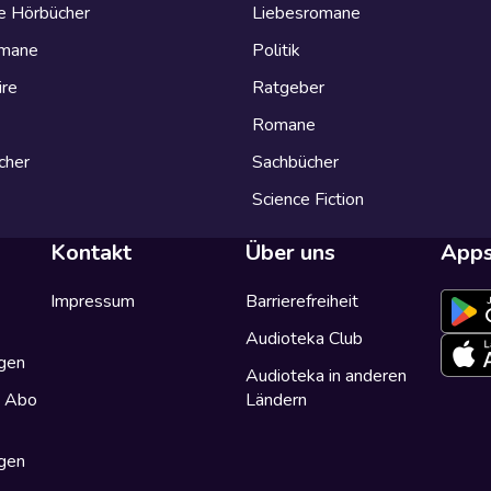
e Hörbücher
Liebesromane
omane
Politik
ire
Ratgeber
Romane
cher
Sachbücher
Science Fiction
Kontakt
Über uns
App
Impressum
Barrierefreiheit
Audioteka Club
gen
Audioteka in anderen
a Abo
Ländern
gen