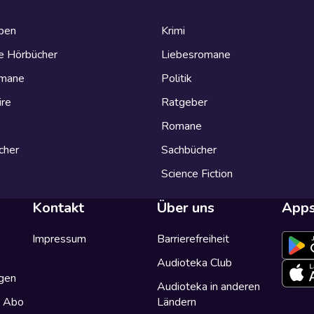
eben
Krimi
e Hörbücher
Liebesromane
omane
Politik
ire
Ratgeber
Romane
cher
Sachbücher
Science Fiction
Kontakt
Über uns
App
Impressum
Barrierefreiheit
Audioteka Club
gen
Audioteka in anderen
a Abo
Ländern