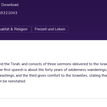
h Download
89321043
ualität & Religion
Freizeit und Leben
d the Torah, and consists of three sermons delivered to the Israe
 first speech is about the forty years of wilderness wanderings;
hings; and the third gives comfort to the Israelites, stating tha
an be reinstated.