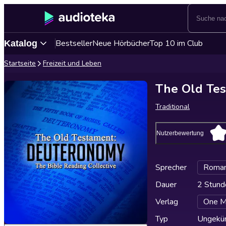
Bestseller
Neue Hörbücher
Top 10 im Club
Katalog
Startseite
Freizeit und Leben
The Old Te
Traditional
Nutzerbewertung
Sprecher
Roman
Dauer
2 Stund
Verlag
One M
Typ
Ungekür