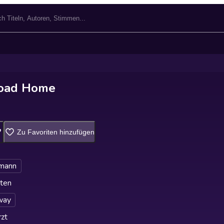
oad Home
Zu Favoriten hinzufügen
lmann
ten
way
zt