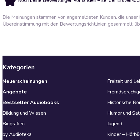
Noch keine Bewertungen vorhanden – sei der Erste!
Noch
Die Meinungen stammen von angemeldeten Kunden, die unser P
Übereinstimmung mit den
Bewertungsrichtlinien
gesammelt, über
Kategorien
Neuerscheinungen
Freizeit und L
Angebote
Fremdsprachig
Bestseller Audiobooks
Historische R
Bildung und Wissen
Humor und Sat
Biografien
Jugend
by Audioteka
Kinder – Hörbü