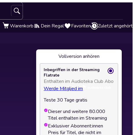
Warenkorb
Dein Regal
Favoriten
Zuletzt angehört
Vollversion anhören
Inbegriffen in der Streaming
Flatrate
Enthalten im Audioteka Club Abo
Werde Mitglied im
Teste 30 Tage gratis
Dieser und weitere 80.000
Titel enthalten im Streaming
Exklusiver Abonnent:innen
Preis für Titel, die nicht im