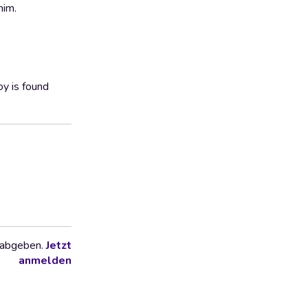
 him.
oy is found
 abgeben.
Jetzt
anmelden