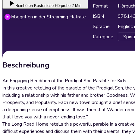
Format
Hörbuc
Reinhören
Kostenlose Hörprobe 2 Min.
ISBN
97814
Inbegriffen in der Streaming Flatrate
Sprache
Englisch
Kategorie
Spirit
Beschreibung
An Engaging Rendition of the Prodigal Son Parable for Kids
In this creative retelling of the parable of the Prodigal Son, t
including a relationship with his father and brother Goodness. Wit
Prosperity, and Popularity. Each new town brought a brief sens
a deepening sense of emptiness. It was then that Wander reme
that I love you with a never-ending love."
The Long Road Home retells this powerful parable in a creativ
difficult experiences and discuss them with their parents, they wi