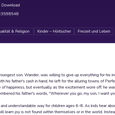
h Download
33598548
ualität & Religion
Kinder – Hörbücher
Freizeit und Leben
he youngest son, Wander, was willing to give up everything for hi
h his father's cash in hand, he left for the alluring towns of Perfe
e of happiness, but eventually, as the excitement wore off, he w
mbered his father's words, "Wherever you go, my son, I want y
e and understandable way for children ages 6–8. As kids hear ab
ll learn joy is not found within themselves or in the world. Instead