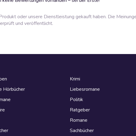
 keine Bewertungen vorhanden – sei der Erste!
rodukt oder unsere Dienstleistung gekauft haben. Die Meinung
prüft und veröffentlicht.
eben
Krimi
e Hörbücher
Liebesromane
omane
Politik
ire
Ratgeber
Romane
cher
Sachbücher