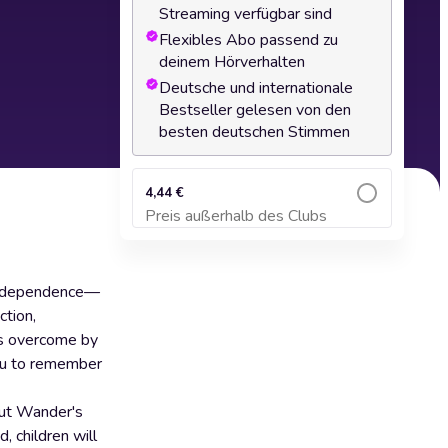
Streaming verfügbar sind
Flexibles Abo passend zu
deinem Hörverhalten
Deutsche und internationale
Bestseller gelesen von den
besten deutschen Stimmen
4,44 €
Preis außerhalb des Clubs
Zum Warenkorb hinzufügen
s independence—
ction,
as overcome by
ou to remember
out Wander's
, children will