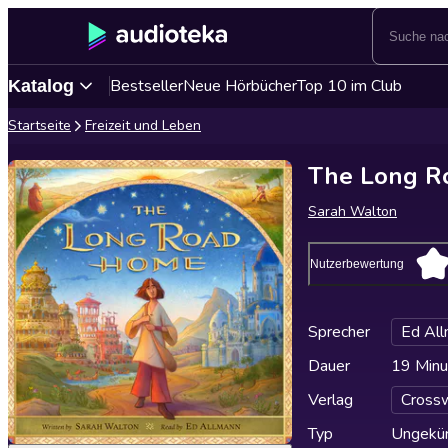
Bestseller
Neue Hörbücher
Top 10 im Club
Katalog
Startseite
Freizeit und Leben
The Long R
Sarah Walton
Nutzerbewertung
Sprecher
Ed Al
Dauer
19 Minu
Verlag
Cross
Typ
Ungekür