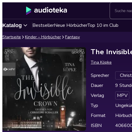
Bestseller
Neue Hörbücher
Top 10 im Club
Katalog
Startseite
Kinder – Hörbücher
Fantasy
The Invisib
Tina Köpke
Sprecher
Christ
Dauer
9 Stund
Verlag
MPV
Typ
Ungekür
Format
Hörbuc
ISBN
40660