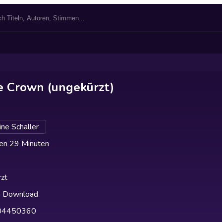
le Crown (ungekürzt)
ine Schaller
en 29 Minuten
zt
h Download
04450360