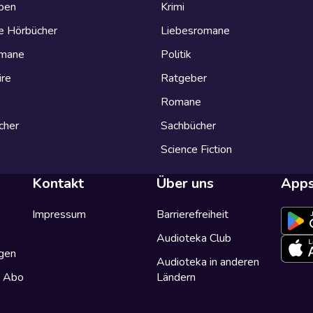
eben
Krimi
e Hörbücher
Liebesromane
omane
Politik
ire
Ratgeber
Romane
cher
Sachbücher
Science Fiction
Kontakt
Über uns
App
Impressum
Barrierefreiheit
Audioteka Club
gen
Audioteka in anderen
a Abo
Ländern