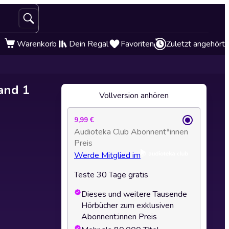
Warenkorb
Dein Regal
Favoriten
Zuletzt angehört
and 1
Vollversion anhören
9,99 €
Audioteka Club Abonnent*innen
Preis
Werde Mitglied im
Teste 30 Tage gratis
Dieses und weitere Tausende
Hörbücher zum exklusiven
Abonnent:innen Preis