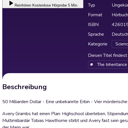
Typ
Ungekür
Reinhören
Kostenlose Hörprobe 5 Min.
Format
Hörbuc
ISBN
42601
Sprache
Deutsc
Kategorie
Scienc
Diesen Titel findes
The Inheritanc
Beschreibung
50 Milliarden Dollar - Eine unbekannte Erbin - Vier mörderisc
Avery Grambs hat einen Plan: Highschool überleben, Stipendium a
Multimilliardär Tobias Hawthorne stirbt und Avery fast sein g
der Mann war.