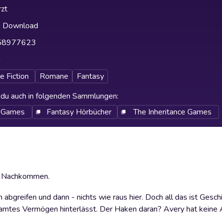
zt
h Download
58977623
h
e Fiction
Romane
Fantasy
t du auch in folgenden Sammlungen
:
e Games
Fantasy Hörbücher
The Inheritance Games
he Nachkommen.
bgreifen und dann - nichts wie raus hier. Doch all das ist Geschi
esamtes Vermögen hinterlässt. Der Haken daran? Avery hat keine