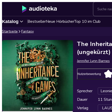
Bestseller
Neue Hörbücher
Top 10 im Club
Katalog
Startseite
Fantasy
The Inherit
(ungekürzt)
Jennifer Lynn Barnes
Nutzerbewertung
Sprecher
Leonie
Dauer
11 Stun
Verlag
LAUSC