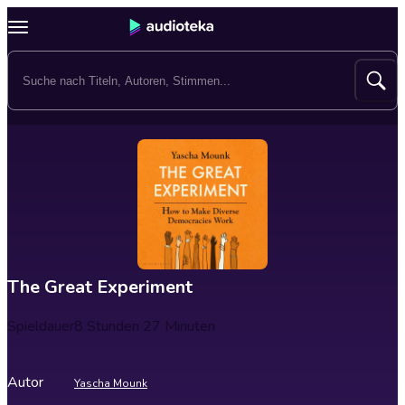
The Great Experiment
Spieldauer
8 Stunden 27 Minuten
Autor
Yascha Mounk