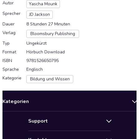
Autor
Yascha Mounk
Sprecher
JD Jackson
Dauer
8 Stunden 27 Minuten
Verlag
Bloomsbury Publishing
Typ
Ungekürzt
Format
Hörbuch Download
ISBN
9781526650795
Sprache
Englisch
Kategorie
Bildung und Wissen
Kategorien
Neuerscheinungen
Support
Angebote
Hilfe
Bestseller Audiobooks