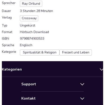
Sprecher
Ray Ortlund
Dauer
3 Stunden 28 Minuten
Verlag
Crossway
Typ
Ungekürzt
Format
Hörbuch Download
ISBN
9798874900533
Sprache
Englisch
Kategorie
Spiritualität & Religion
Freizeit und Leben
Kategorien
Neuerscheinungen
Support
Angebote
Hilfe
Bestseller Audiobooks
Kontakt
Audioteka Nutzungsbedingungen
Bildung und Wissen