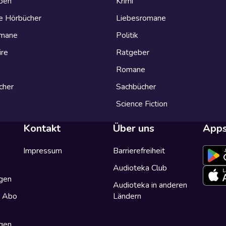
eben
Krimi
e Hörbücher
Liebesromane
omane
Politik
ire
Ratgeber
Romane
cher
Sachbücher
Science Fiction
Kontakt
Über uns
App
Impressum
Barrierefreiheit
Audioteka Club
gen
Audioteka in anderen
a Abo
Ländern
gen