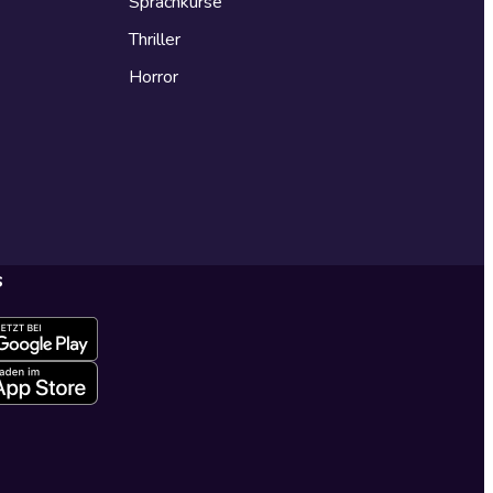
Sprachkurse
Thriller
Horror
s