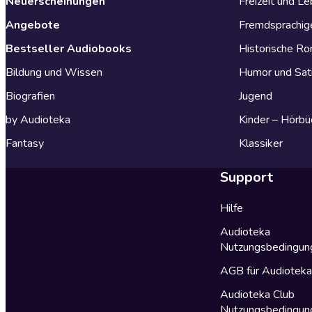
Neuerscheinungen
Freizeit und L
Angebote
Fremdsprachig
Bestseller Audiobooks
Historische R
Bildung und Wissen
Humor und Sat
Biografien
Jugend
by Audioteka
Kinder – Hörbü
Fantasy
Klassiker
Support
Hilfe
Audioteka
Nutzungsbedingun
AGB für Audiotek
Audioteka Club
Nutzungsbedingun