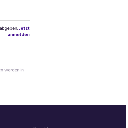
 abgeben.
Jetzt
anmelden
en werden in