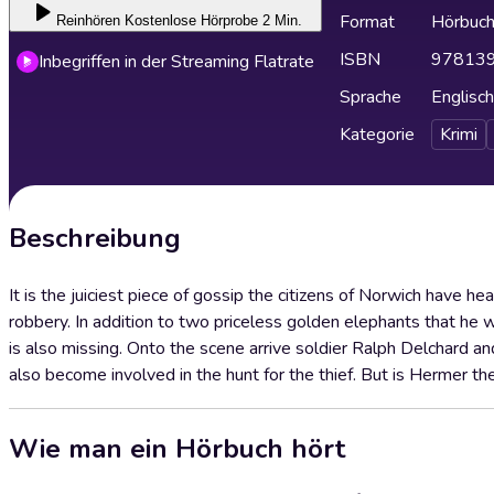
Format
Hörbuc
Reinhören
Kostenlose Hörprobe 2 Min.
ISBN
97813
Inbegriffen in der Streaming Flatrate
Sprache
Englisch
Kategorie
Krimi
Beschreibung
It is the juiciest piece of gossip the citizens of Norwich have he
robbery. In addition to two priceless golden elephants that he 
is also missing. Onto the scene arrive soldier Ralph Delchard a
also become involved in the hunt for the thief. But is Hermer 
Wie man ein Hörbuch hört