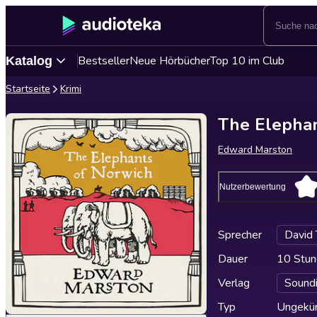
Bestseller
Neue Hörbücher
Top 10 im Club
Katalog
Startseite
Krimi
The Elephan
Edward Marston
Nutzerbewertung
Sprecher
David
Dauer
10 Stun
Verlag
Sound
Typ
Ungekür