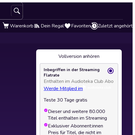
Warenkorb
Dein Regal
Favoriten
Zuletzt angehört
Vollversion anhören
Inbegriffen in der Streaming
Flatrate
Enthalten im Audioteka Club Abo
Werde Mitglied im
Teste 30 Tage gratis
Dieser und weitere 80.000
Titel enthalten im Streaming
Exklusiver Abonnent:innen
Preis für Titel, die nicht im