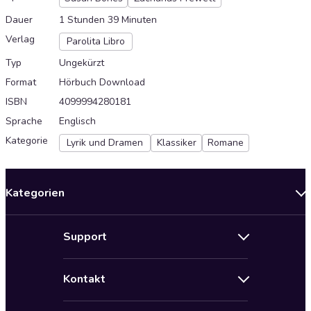
Dauer
1 Stunden 39 Minuten
Verlag
Parolita Libro
Typ
Ungekürzt
Format
Hörbuch Download
ISBN
4099994280181
Sprache
Englisch
Kategorie
Lyrik und Dramen
Klassiker
Romane
Kategorien
Neuerscheinungen
Support
Angebote
Hilfe
Bestseller Audiobooks
Kontakt
Audioteka Nutzungsbedingungen
Bildung und Wissen
Impressum