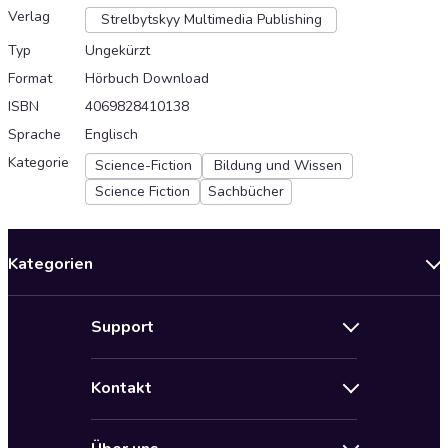
Verlag
Strelbytskyy Multimedia Publishing
Typ
Ungekürzt
Format
Hörbuch Download
ISBN
4069828410138
Sprache
Englisch
Kategorie
Science-Fiction
Bildung und Wissen
Science Fiction
Sachbücher
Kategorien
Neuerscheinungen
Support
Angebote
Hilfe
Bestseller Audiobooks
Kontakt
Audioteka Nutzungsbedingungen
Bildung und Wissen
Impressum
AGB für Audioteka Abo
Biografien