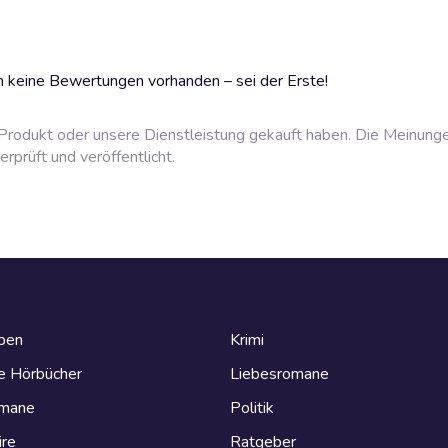
 keine Bewertungen vorhanden – sei der Erste!
rodukt oder unsere Dienstleistung gekauft haben. Die Meinung
prüft und veröffentlicht.
eben
Krimi
e Hörbücher
Liebesromane
omane
Politik
ire
Ratgeber