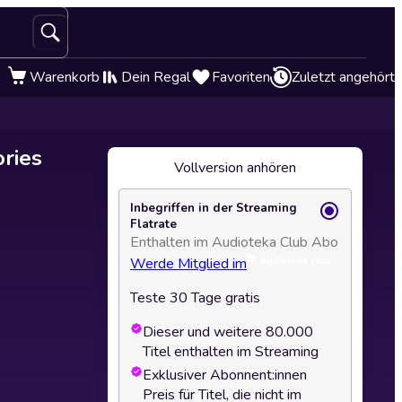
Warenkorb
Dein Regal
Favoriten
Zuletzt angehört
ories
Vollversion anhören
Inbegriffen in der Streaming
Flatrate
Enthalten im Audioteka Club Abo
Werde Mitglied im
Teste 30 Tage gratis
Dieser und weitere 80.000
Titel enthalten im Streaming
Exklusiver Abonnent:innen
Preis für Titel, die nicht im