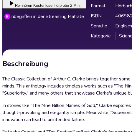
Format
Hörbuc
Reinhören
Kostenlose Hörprobe 2 Min.
ISBN
40698
Inbegriffen in der Streaming Flatrate
Sprache
Englisch
Kategorie
Scienc
Beschreibung
The Classic Collection of Arthur C. Clarke brings together some o
minds. This anthology includes timeless works such as "The Nin
"Superiority," and many others that showcase Clarke's unique ble
In stories like "The Nine Billion Names of God," Clarke explores t
thought-provoking and elegantly simple. Meanwhile, "Superiority"
innovation can lead to unintended failure.