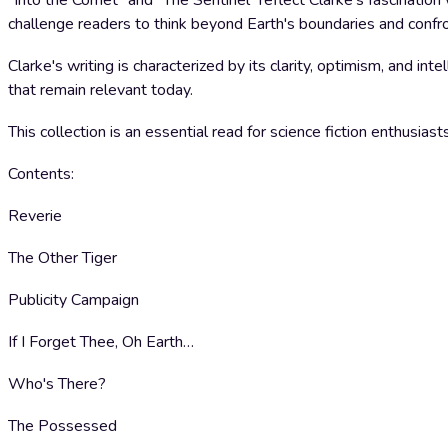
"Into the Comet" and "The Sentinel" reflect Clarke's fascinatio
challenge readers to think beyond Earth's boundaries and confro
Clarke's writing is characterized by its clarity, optimism, and int
that remain relevant today.
This collection is an essential read for science fiction enthusia
Contents:
Reverie
The Other Tiger
Publicity Campaign
If I Forget Thee, Oh Earth…
Who's There?
The Possessed