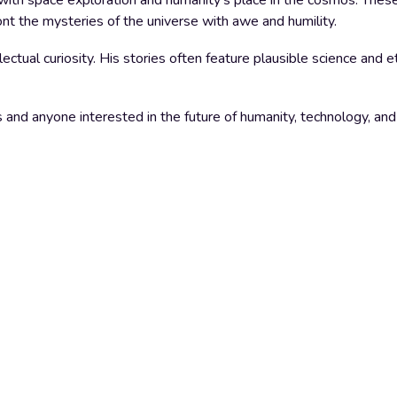
n with space exploration and humanity's place in the cosmos. Thes
nt the mysteries of the universe with awe and humility.
ellectual curiosity. His stories often feature plausible science and 
sts and anyone interested in the future of humanity, technology, a