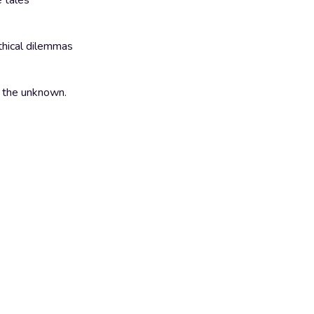
e tales
ethical dilemmas
nd the unknown.