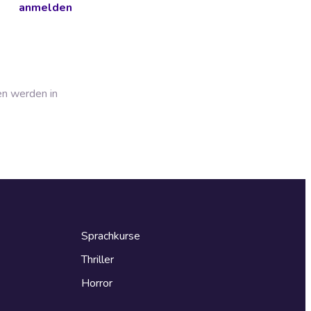
anmelden
en werden in
Sprachkurse
Thriller
Horror