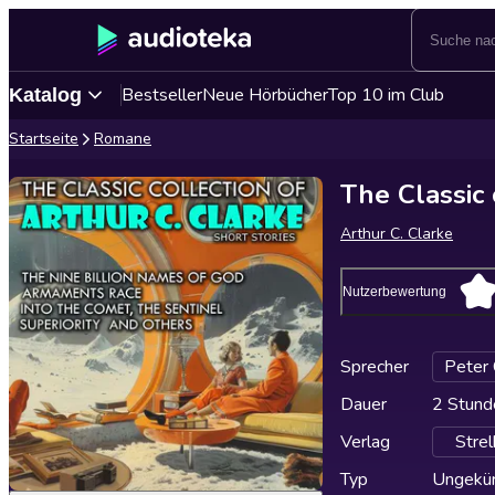
Bestseller
Neue Hörbücher
Top 10 im Club
Katalog
Startseite
Romane
The Classic 
Arthur C. Clarke
Nutzerbewertung
Sprecher
Peter
Dauer
2 Stund
Verlag
Stre
Typ
Ungekür