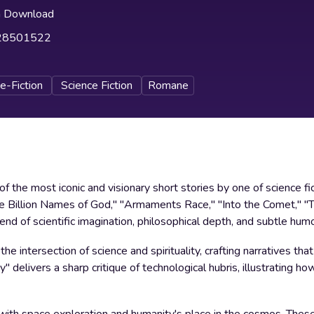
h Download
28501522
e-Fiction
Science Fiction
Romane
f the most iconic and visionary short stories by one of science fi
e Billion Names of God," "Armaments Race," "Into the Comet," "T
nd of scientific imagination, philosophical depth, and subtle humo
he intersection of science and spirituality, crafting narratives tha
 delivers a sharp critique of technological hubris, illustrating h