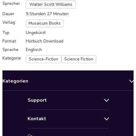
Sprecher
Walter Scott Williams
Dauer
9 Stunden 27 Minuten
Verlag
Musaicum Books
Typ
Ungekürzt
Format
Hörbuch Download
Sprache
Englisch
Kategorie
Science-Fiction
Science Fiction
Kategorien
Neuerscheinungen
Support
Angebote
Hilfe
Bestseller Audiobooks
Kontakt
Audioteka Nutzungsbedingungen
Bildung und Wissen
Impressum
AGB für Audioteka Abo
Biografien