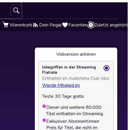
Warenkorb
Dein Regal
Favoriten
Zuletzt angehört
Vollversion anhören
Inbegriffen in der Streaming
Flatrate
Enthalten im Audioteka Club Abo
Werde Mitglied im
Teste 30 Tage gratis
Dieser und weitere 80.000
Titel enthalten im Streaming
Exklusiver Abonnent:innen
Preis für Titel, die nicht im