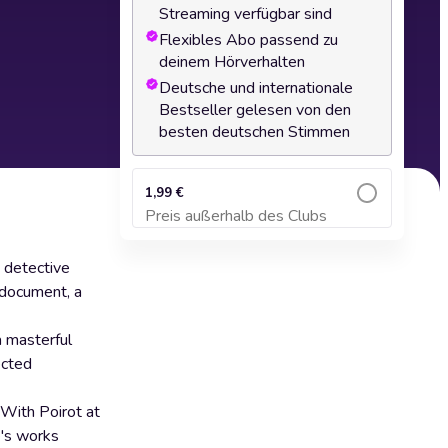
Streaming verfügbar sind
Flexibles Abo passend zu
deinem Hörverhalten
Deutsche und internationale
Bestseller gelesen von den
besten deutschen Stimmen
1,99 €
Preis außerhalb des Clubs
Zum Warenkorb hinzufügen
n detective
l document, a
 a masterful
ected
 With Poirot at
e's works