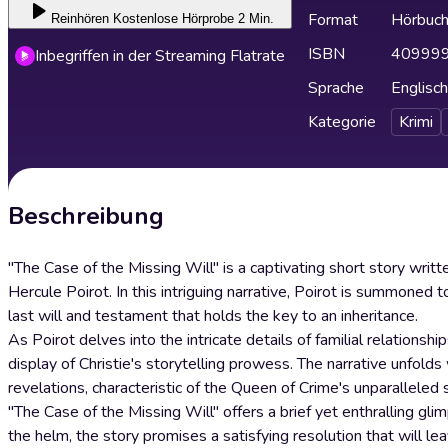
Format
Hörbuc
Reinhören
Kostenlose Hörprobe 2 Min.
ISBN
40999
Inbegriffen in der Streaming Flatrate
Sprache
Englisch
Kategorie
Krimi
Beschreibung
"The Case of the Missing Will" is a captivating short story writt
Hercule Poirot. In this intriguing narrative, Poirot is summoned 
last will and testament that holds the key to an inheritance.
As Poirot delves into the intricate details of familial relationshi
display of Christie's storytelling prowess. The narrative unfold
revelations, characteristic of the Queen of Crime's unparalleled s
"The Case of the Missing Will" offers a brief yet enthralling gli
the helm, the story promises a satisfying resolution that will l