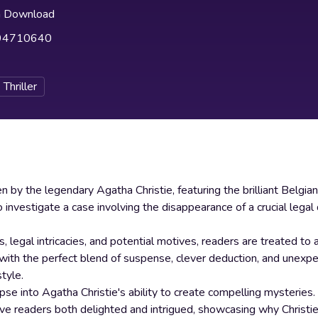
h Download
94710640
Thriller
en by the legendary Agatha Christie, featuring the brilliant Belgia
to investigate a case involving the disappearance of a crucial lega
ps, legal intricacies, and potential motives, readers are treated to
s with the perfect blend of suspense, clever deduction, and unexp
tyle.
mpse into Agatha Christie's ability to create compelling mysteries.
eave readers both delighted and intrigued, showcasing why Christi