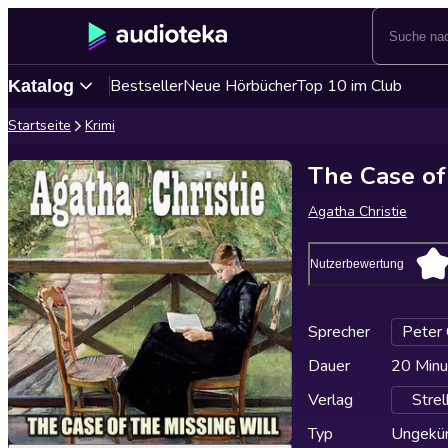
Bestseller
Neue Hörbücher
Top 10 im Club
Katalog
Startseite
Krimi
The Case of
Agatha Christie
Nutzerbewertung
Sprecher
Peter
Dauer
20 Minu
Verlag
Stre
Typ
Ungekür