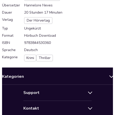
Übersetzer
Hannelore Neves
Dauer
20 Stunden 17 Minuten
Verlag
Der Hörverlag
Typ
Ungekürzt
Format
Hörbuch Download
ISBN
9783844530360
Sprache
Deutsch
Kategorie
Krimi
Thriller
Kategorien
Neuerscheinungen
Support
Angebote
Hilfe
Bestseller Audiobooks
Kontakt
Audioteka Nutzungsbedingungen
Bildung und Wissen