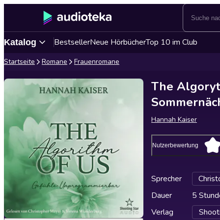
Bestseller
Neue Hörbücher
Top 10 im Club
Katalog
Startseite
Romane
Frauenromane
The Algoryt
Sommernächt
Hannah Kaiser
Nutzerbewertung
Sprecher
Chris
Dauer
5 Stund
Verlag
Shoot