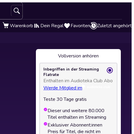
Warenkorb
Dein Regal
Favoriten
Zuletzt angehört
Vollversion anhören
Inbegriffen in der Streaming
Flatrate
Enthalten im Audioteka Club Abo
Werde Mitglied im
Teste 30 Tage gratis
Dieser und weitere 80.000
Titel enthalten im Streaming
Exklusiver Abonnent:innen
Preis für Titel, die nicht im