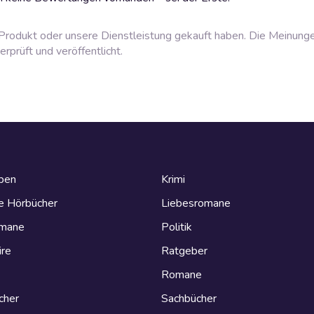
rodukt oder unsere Dienstleistung gekauft haben. Die Meinung
prüft und veröffentlicht.
eben
Krimi
e Hörbücher
Liebesromane
omane
Politik
ire
Ratgeber
Romane
cher
Sachbücher