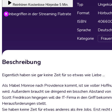
Typ
Ungekür
Reinhören
Kostenlose Hörprobe 5 Min.
Format
Hörbuc
Inbegriffen in der Streaming Flatrate
ISBN
40660
Sprache
Deutsc
Kategorie
Fraue
Beschreibung
Eigentlich haben sie gar keine Zeit für so etwas wie Liebe ...
Als Mabel Monroe nach Providence kommt, ist sie voller Hoffnung
wird. Außerdem braucht sie dringend ein bisschen Abstand von i
Scott Fredrikson hingegen will die IT-Firma in den Griff bekom
Herausforderungen stellt.
Sie haben keine Zeit für etwas anderes als ihre Jobs. Erst rech