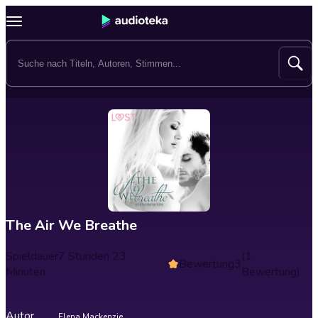
The Air We Breathe
Spieldauer
7 Stunden 23
(1
Bewertung
3
Minuten
Bewertung)
Autor
Elena Mackenzie