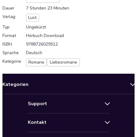
Dauer
7 Stunden 23 Minuten
Verlag
Lust.
Typ
Ungekürzt
Format
Hörbuch Download
ISBN
9788726029512
Sprache
Deutsch
Kategorie
Romane
Liebesromane
Kategorien
Neuerscheinungen
Support
Angebote
Hilfe
Bestseller Audiobooks
Kontakt
Audioteka Nutzungsbedingungen
Bildung und Wissen
Impressum