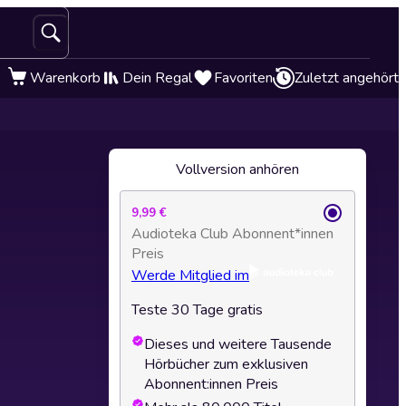
Warenkorb
Dein Regal
Favoriten
Zuletzt angehört
Vollversion anhören
9,99 €
Audioteka Club Abonnent*innen
Preis
Werde Mitglied im
Teste 30 Tage gratis
Dieses und weitere Tausende
Hörbücher zum exklusiven
Abonnent:innen Preis