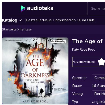
Bestseller
Neue Hörbücher
Top 10 im Club
Katalog
Startseite
Fantasy
The Age of 
Katy Rose Pool
Nutzerbewertung
Sprecher
Cornel
Dauer
16 Stun
Verlag
Der Hö
Typ
Ungekür