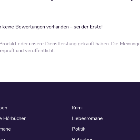
 keine Bewertungen vorhanden – sei der Erste!
rodukt oder unsere Dienstleistung gekauft haben. Die Meinung
prüft und veröffentlicht.
eben
Krimi
e Hörbücher
Liebesromane
omane
Politik
ire
Ratgeber