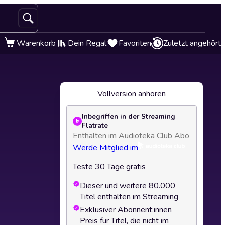
Warenkorb
Dein Regal
Favoriten
Zuletzt angehört
Vollversion anhören
Inbegriffen in der Streaming
Flatrate
Enthalten im Audioteka Club Abo
Werde Mitglied im
Teste 30 Tage gratis
Dieser und weitere 80.000
Titel enthalten im Streaming
Exklusiver Abonnent:innen
Preis für Titel, die nicht im