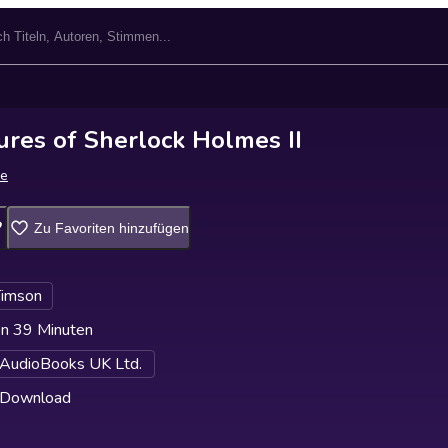
res of Sherlock Holmes II
le
Zu Favoriten hinzufügen
Timson
n 39 Minuten
AudioBooks UK Ltd.
 Download