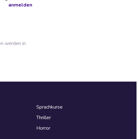
anmelden
en werden in
Sprachkurse
Thriller
Horror