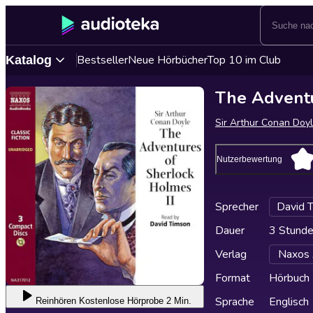
Bestseller
Neue Hörbücher
Top 10 im Club
Katalog
The Adventu
Sir Arthur Conan Doy
Nutzerbewertung
Sprecher
David 
Dauer
3 Stunde
Verlag
Naxos 
Format
Hörbuch
Sprache
Englisch
Reinhören
Kostenlose Hörprobe 2 Min.