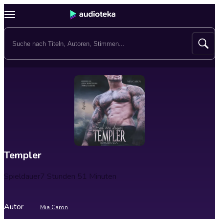
Templer
Spieldauer
7 Stunden 51 Minuten
Autor
Mia Caron