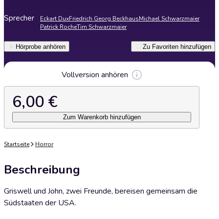
Sprecher
Eckart Dux
Friedrich Georg Beckhaus
Michael Schwarzmaier
Patrick Roche
Tim Schwarzmaier
Hörprobe anhören
Zu Favoriten hinzufügen
Vollversion anhören
6,00 €
Zum Warenkorb hinzufügen
Startseite
Horror
Beschreibung
Griswell und John, zwei Freunde, bereisen gemeinsam die
Südstaaten der USA.