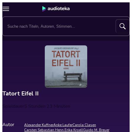
Tatort Eifel II
Spieldauer
5 Stunden 23 Minuten
Autor
Alexander Kuffner
Anke Laufer
Carola Clasen
Carsten Sebastian Henn.
Erika Kroell
Guido M. Breuer