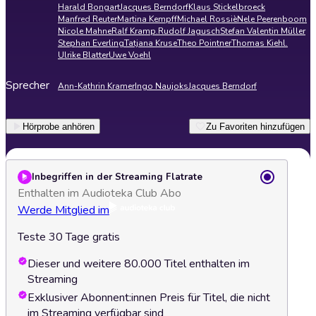
Harald Bongart
Jacques Berndorf
Klaus Stickelbroeck
Manfred Reuter
Martina Kempff
Michael Rossiè
Nele Peerenboom
Nicole Mahne
Ralf Kramp.
Rudolf Jagusch
Stefan Valentin Müller
Stephan Everling
Tatjana Kruse
Theo Pointner
Thomas Kiehl.
Ulrike Blatter
Uwe Voehl
Sprecher
Ann-Kathrin Kramer
Ingo Naujoks
Jacques Berndorf
Hörprobe anhören
Zu Favoriten hinzufügen
Inbegriffen in der Streaming Flatrate
Enthalten im Audioteka Club Abo
Werde Mitglied im
Teste 30 Tage gratis
Dieser und weitere 80.000 Titel enthalten im
Streaming
Exklusiver Abonnent:innen Preis für Titel, die nicht
im Streaming verfügbar sind