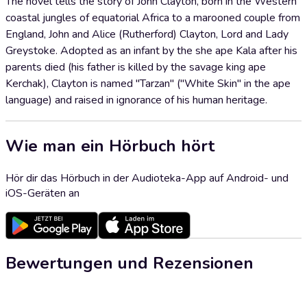
The novel tells the story of John Clayton, born in the Western
coastal jungles of equatorial Africa to a marooned couple from
England, John and Alice (Rutherford) Clayton, Lord and Lady
Greystoke. Adopted as an infant by the she ape Kala after his
parents died (his father is killed by the savage king ape
Kerchak), Clayton is named "Tarzan" ("White Skin" in the ape
language) and raised in ignorance of his human heritage.
Wie man ein Hörbuch hört
Hör dir das Hörbuch in der Audioteka-App auf Android- und
iOS-Geräten an
Bewertungen und Rezensionen