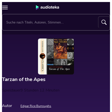
Tarzan of the Apes
Spieldauer
9 Stunden 12 Minuten
Autor
Edgar Rice Burroughs