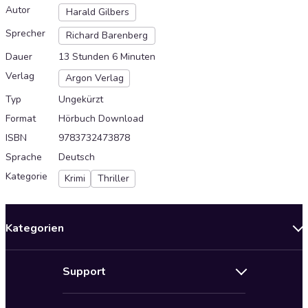
Autor
Harald Gilbers
Sprecher
Richard Barenberg
Dauer
13 Stunden 6 Minuten
Verlag
Argon Verlag
Typ
Ungekürzt
Format
Hörbuch Download
ISBN
9783732473878
Sprache
Deutsch
Kategorie
Krimi
Thriller
Kategorien
Neuerscheinungen
Support
Angebote
Hilfe
Bestseller Audiobooks