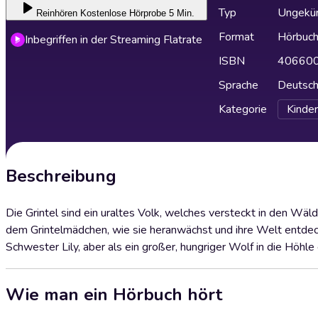
Typ
Ungekür
Reinhören
Kostenlose Hörprobe 5 Min.
Format
Hörbuc
Inbegriffen in der Streaming Flatrate
ISBN
40660
Sprache
Deutsc
Kategorie
Kinder
Beschreibung
Die Grintel sind ein uraltes Volk, welches versteckt in den Wäl
dem Grintelmädchen, wie sie heranwächst und ihre Welt entdeckt
Schwester Lily, aber als ein großer, hungriger Wolf in die Höhle 
Wie man ein Hörbuch hört