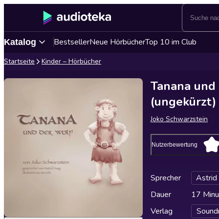
Bestseller
Neue Hörbücher
Top 10 im Club
Katalog
Startseite
Kinder – Hörbücher
Tanana und 
(ungekürzt)
Joko Schwarzstein
Nutzerbewertung
Sprecher
Astrid
Dauer
17 Minu
Verlag
Soundr