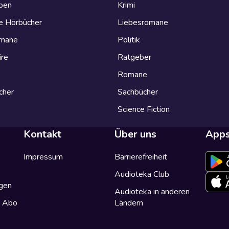
eben
Krimi
e Hörbücher
Liebesromane
omane
Politik
ire
Ratgeber
Romane
cher
Sachbücher
Science Fiction
Kontakt
Über uns
App
Impressum
Barrierefreiheit
Audioteka Club
gen
Audioteka in anderen
a Abo
Ländern