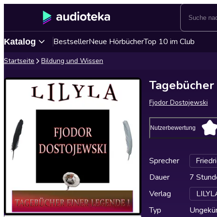
Bestseller
Neue Hörbücher
Top 10 im Club
Katalog
Startseite
Bildung und Wissen
Tagebücher 
Fjodor Dostojewski
Nutzerbewertung
Sprecher
Friedr
Dauer
7 Stund
Verlag
LILYL
Typ
Ungekür