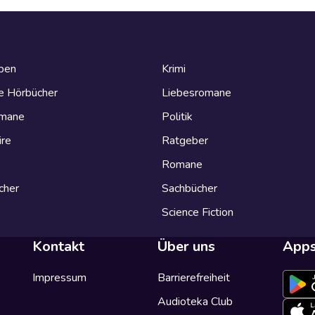
eben
Krimi
e Hörbücher
Liebesromane
omane
Politik
ire
Ratgeber
Romane
cher
Sachbücher
Science Fiction
Kontakt
Über uns
App
Impressum
Barrierefreiheit
Audioteka Club