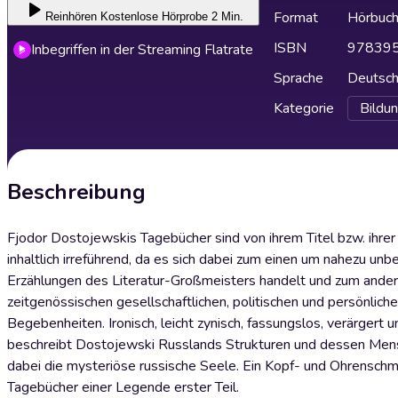
Format
Hörbuc
Reinhören
Kostenlose Hörprobe 2 Min.
ISBN
97839
Inbegriffen in der Streaming Flatrate
Sprache
Deutsc
Kategorie
Bildu
Beschreibung
Fjodor Dostojewskis Tagebücher sind von ihrem Titel bzw. ihre
inhaltlich irreführend, da es sich dabei zum einen um nahezu un
Erzählungen des Literatur-Großmeisters handelt und zum ande
zeitgenössischen gesellschaftlichen, politischen und persönlich
Begebenheiten. Ironisch, leicht zynisch, fassungslos, verärgert
beschreibt Dostojewski Russlands Strukturen und dessen Mens
dabei die mysteriöse russische Seele. Ein Kopf- und Ohrenschm
Tagebücher einer Legende erster Teil.