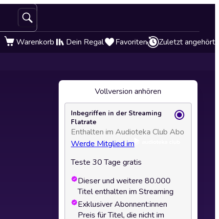
Warenkorb
Dein Regal
Favoriten
Zuletzt angehört
Vollversion anhören
Inbegriffen in der Streaming
Flatrate
Enthalten im Audioteka Club Abo
Werde Mitglied im
Teste 30 Tage gratis
Dieser und weitere 80.000
Titel enthalten im Streaming
Exklusiver Abonnent:innen
Preis für Titel, die nicht im