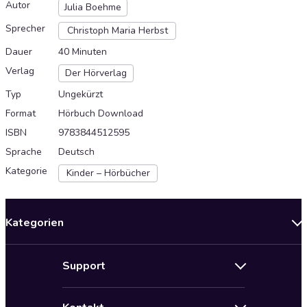
Autor
Julia Boehme
Sprecher
Christoph Maria Herbst
Dauer
40 Minuten
Verlag
Der Hörverlag
Typ
Ungekürzt
Format
Hörbuch Download
ISBN
9783844512595
Sprache
Deutsch
Kategorie
Kinder – Hörbücher
Kategorien
Neuerscheinungen
Support
Angebote
Hilfe
Bestseller Audiobooks