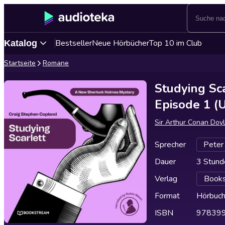
Bestseller
Neue Hörbücher
Top 10 im Club
Katalog
Startseite
Romane
Studying Sc
Episode 1 (
Sir Arthur Conan Doy
Sprecher
Peter 
Dauer
3 Stund
Verlag
Books
Format
Hörbuc
ISBN
97839