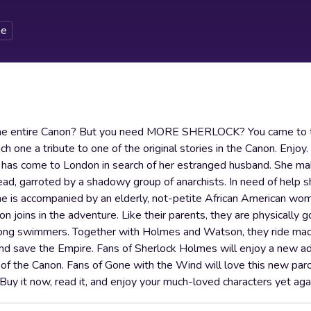
e
d the entire Canon? But you need MORE SHERLOCK? You came to t
ch one a tribute to one of the original stories in the Canon. Enj
has come to London in search of her estranged husband. She ma
dead, garroted by a shadowy group of anarchists. In need of help 
he is accompanied by an elderly, not-petite African American wo
 joins in the adventure. Like their parents, they are physically 
, strong swimmers. Together with Holmes and Watson, they ride ma
and save the Empire. Fans of Sherlock Holmes will enjoy a new a
ge of the Canon. Fans of Gone with the Wind will love this new par
Buy it now, read it, and enjoy your much-loved characters yet aga