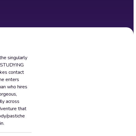
he singularly
oy. STUDYING
kes contact
she enters
man who hires
gorgeous,
dly across
dventure that
ody/pastiche
in.