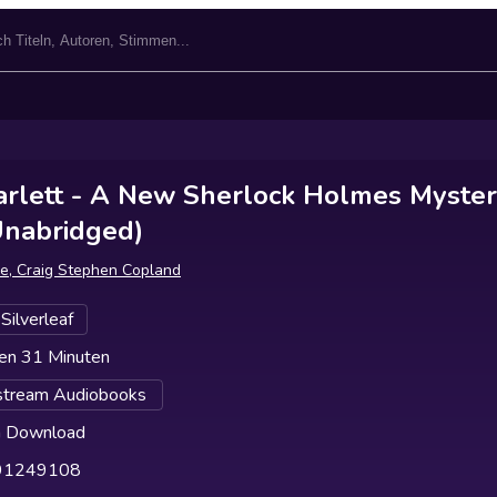
arlett - A New Sherlock Holmes Myster
Unabridged)
le, Craig Stephen Copland
Silverleaf
en 31 Minuten
tream Audiobooks
h Download
91249108