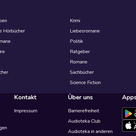
eben
Krimi
e Hörbücher
Liebesromane
omane
Politik
ire
Ratgeber
Romane
cher
Sachbücher
Science Fiction
Kontakt
Über uns
App
Impressum
Barrierefreiheit
Audioteka Club
gen
Audioteka in anderen