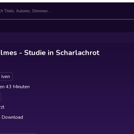
lmes - Studie in Scharlachrot
 Iven
en 43 Minuten
zt
h Download
h