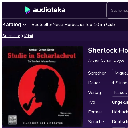
Bestseller
Neue Hörbücher
Top 10 im Club
Katalog
Startseite
Krimi
Sherlock Ho
Arthur Conan Doyle
Sprecher
Miguel
Dauer
4 Stund
Verlag
Naxos
Typ
Ungekür
Format
Hörbuc
Sprache
Deutsc