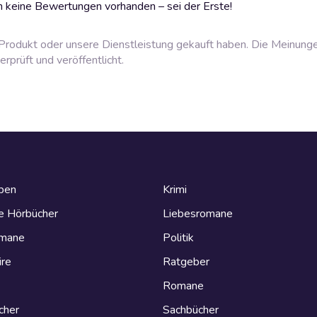
 keine Bewertungen vorhanden – sei der Erste!
rodukt oder unsere Dienstleistung gekauft haben. Die Meinung
prüft und veröffentlicht.
eben
Krimi
e Hörbücher
Liebesromane
omane
Politik
ire
Ratgeber
Romane
cher
Sachbücher