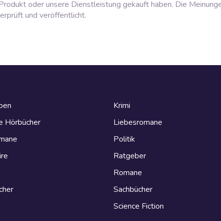
rodukt oder unsere Dienstleistung gekauft haben. Die Meinung
prüft und veröffentlicht.
eben
Krimi
e Hörbücher
Liebesromane
omane
Politik
ire
Ratgeber
Romane
cher
Sachbücher
Science Fiction