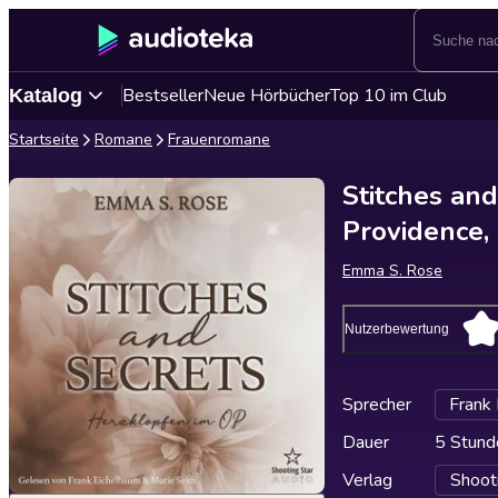
Bestseller
Neue Hörbücher
Top 10 im Club
Katalog
Startseite
Romane
Frauenromane
Stitches an
Providence,
Emma S. Rose
Nutzerbewertung
Sprecher
Frank
Dauer
5 Stund
Verlag
Shoot