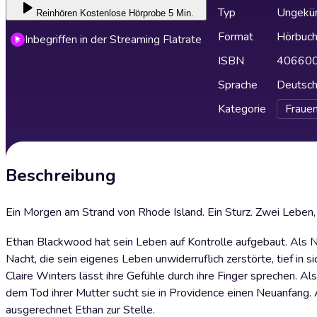
Typ
Ungekür
Reinhören
Kostenlose Hörprobe 5 Min.
Format
Hörbuc
Inbegriffen in der Streaming Flatrate
ISBN
40660
Sprache
Deutsc
Kategorie
Fraue
Beschreibung
Ein Morgen am Strand von Rhode Island. Ein Sturz. Zwei Leben, d
Ethan Blackwood hat sein Leben auf Kontrolle aufgebaut. Als No
Nacht, die sein eigenes Leben unwiderruflich zerstörte, tief in s
Claire Winters lässt ihre Gefühle durch ihre Finger sprechen. A
dem Tod ihrer Mutter sucht sie in Providence einen Neuanfang. A
ausgerechnet Ethan zur Stelle.