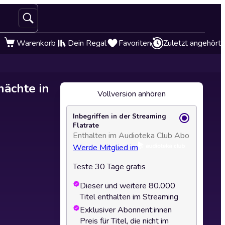
Warenkorb
Dein Regal
Favoriten
Zuletzt angehört
nächte in
Vollversion anhören
Inbegriffen in der Streaming
Flatrate
Enthalten im Audioteka Club Abo
Werde Mitglied im
Teste 30 Tage gratis
Dieser und weitere 80.000
Titel enthalten im Streaming
Exklusiver Abonnent:innen
Preis für Titel, die nicht im