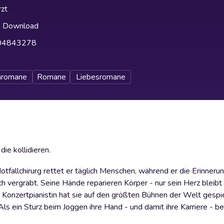
zt
h Download
04843278
h
nromane
Romane
Liebesromane
ie kollidieren.
tfallchirurg rettet er täglich Menschen, während er die Erinneru
ich vergräbt. Seine Hände reparieren Körper - nur sein Herz bleibt 
ls Konzertpianistin hat sie auf den größten Bühnen der Welt gespi
ls ein Sturz beim Joggen ihre Hand - und damit ihre Karriere - bed