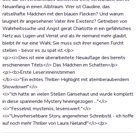
Neuanfang in einen Albtraum. Wer ist Claudine, das
rätselhafte Mädchen mit den blauen Flecken? Und warum
leugnet ihr angesehener Vater ihre Existenz? Getrieben von
Wahrheitssuche und Angst gerät Charlotte in ein gefährliches
Netz aus Lügen und Verrat und als ihr niemand mehr glaubt,
bleibt ihr nur eine Wahl: Sie muss sich ihrer eigenen Furcht
stellen - bevor es zu spät ist.</p>
<p><i>Dies ist eine überarbeitete Neuauflage des bereits
erschienenen Titels</i> Das Mädchen im Schatten</p>
<p><b>Erste Leser:innenstimmen
</b><i>"Ein echtes Thriller-Highlight mit atemberaubendem
Showdown!"</i>
<i>"Ich hatte an vielen Stellen Gänsehaut und wurde komplett
in diese spannende Mystery hineingezogen ..."</i>
<i>"Fesselnd, mysteriös, lesenswert."</i>
<i>"Unvorhersehbare Story, angenehmer Schreibstil - ich hoffe
auf noch mehr Thriller von Laura Nieland!"</i></p>