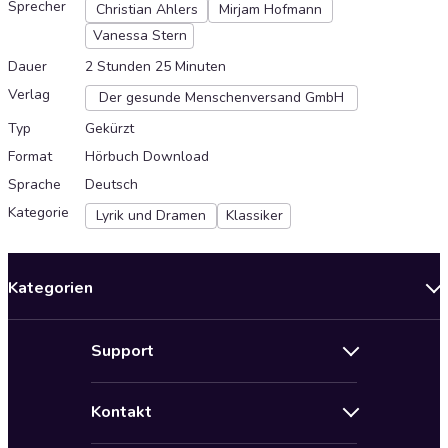
Sprecher
Christian Ahlers
Mirjam Hofmann
Vanessa Stern
Dauer
2 Stunden 25 Minuten
Verlag
Der gesunde Menschenversand GmbH
Typ
Gekürzt
Format
Hörbuch Download
Sprache
Deutsch
Kategorie
Lyrik und Dramen
Klassiker
Kategorien
Neuerscheinungen
Support
Angebote
Hilfe
Bestseller Audiobooks
Kontakt
Audioteka Nutzungsbedingungen
Bildung und Wissen