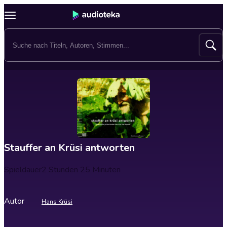
Stauffer an Krüsi antworten
Spieldauer
2 Stunden 25 Minuten
Autor
Hans Krüsi