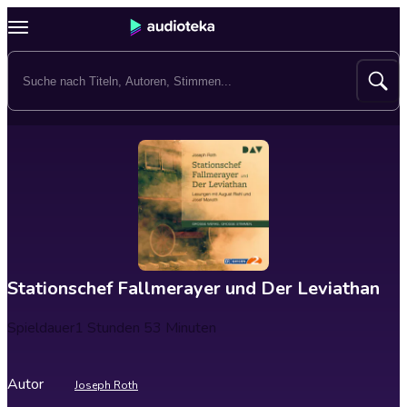
Stationschef Fallmerayer und Der Leviathan
Spieldauer
1 Stunden 53 Minuten
Autor
Joseph Roth