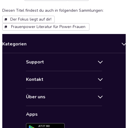
Diesen Titel findest du auch in folgenden Sammlungen
:
Der Fokus liegt auf dir!
Frauenpower Literatur für Power-Frauen
Kategorien
Neuerscheinungen
Support
Angebote
Hilfe
Bestseller Audiobooks
Kontakt
Audioteka Nutzungsbedingungen
Bildung und Wissen
Impressum
AGB für Audioteka Abo
Biografien
Über uns
Audioteka Club Nutzungsbedingungen
by Audioteka
Barrierefreiheit
Datenschutzbestimmungen
Fantasy
Apps
Audioteka Club
Datenschutzeinstellungen
Freizeit und Leben