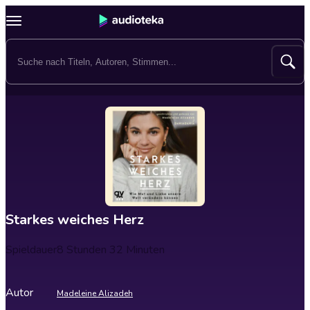
Starkes weiches Herz
Spieldauer
8 Stunden 32 Minuten
Autor
Madeleine Alizadeh