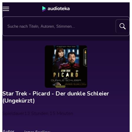
Star Trek - Picard - Der dunkle Schleier
(Ungekürzt)
Spieldauer
13 Stunden 15 Minuten
Autor