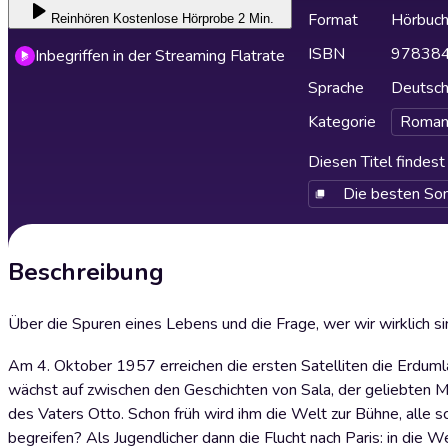
Format
Hörbuc
Reinhören
Kostenlose Hörprobe 2 Min.
ISBN
97838
Inbegriffen in der Streaming Flatrate
Sprache
Deutsc
Kategorie
Roman
Diesen Titel findes
Die besten So
Beschreibung
Über die Spuren eines Lebens und die Frage, wer wir wirklich s
Am 4. Oktober 1957 erreichen die ersten Satelliten die Erdumlau
wächst auf zwischen den Geschichten von Sala, der geliebten Mu
des Vaters Otto. Schon früh wird ihm die Welt zur Bühne, alle s
begreifen? Als Jugendlicher dann die Flucht nach Paris: in die We