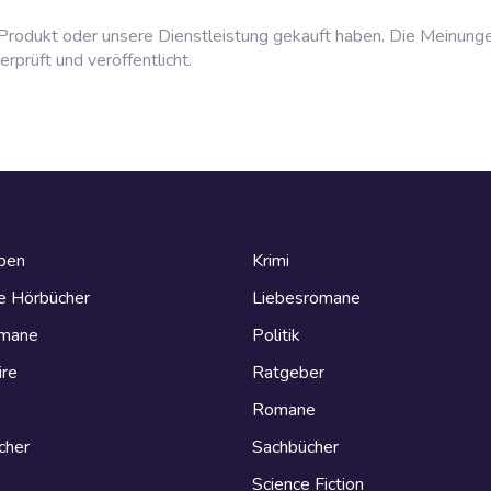
rodukt oder unsere Dienstleistung gekauft haben. Die Meinung
prüft und veröffentlicht.
eben
Krimi
e Hörbücher
Liebesromane
omane
Politik
ire
Ratgeber
Romane
cher
Sachbücher
Science Fiction