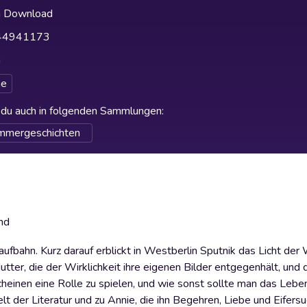
h Download
44941173
h
e
t du auch in folgenden Sammlungen
:
mmergeschichten
ind
fbahn. Kurz darauf erblickt in Westberlin Sputnik das Licht der 
tter, die der Wirklichkeit ihre eigenen Bilder entgegenhält, und
cheinen eine Rolle zu spielen, und wie sonst sollte man das Lebe
lt der Literatur und zu Annie, die ihn Begehren, Liebe und Eifersu