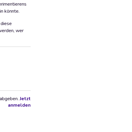
erimentierens
in könnte.
 diese
 werden, wer
 abgeben.
Jetzt
anmelden