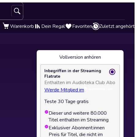
Warenkorb
Dein Regal
Favoriten
Zuletzt angehört
Vollversion anhören
Inbegriffen in der Streaming
Flatrate
Enthalten im Audioteka Club Abo
Werde Mitglied im
Teste 30 Tage gratis
Dieser und weitere 80.000
Titel enthalten im Streaming
Exklusiver Abonnent:innen
Preis für Titel, die nicht im