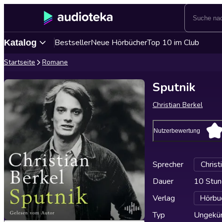
Bestseller
Neue Hörbücher
Top 10 im Club
Katalog
Startseite
Romane
Sputnik
Christian Berkel
Nutzerbewertung
Sprecher
Christ
Dauer
10 Stun
Verlag
Hörbu
Typ
Ungekür