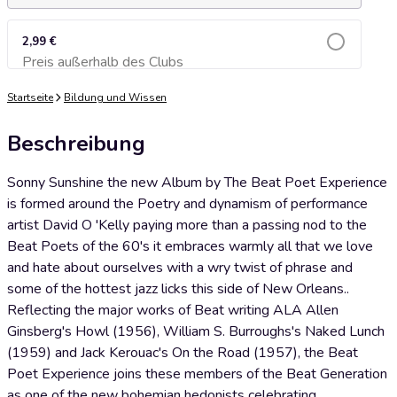
2,99 €
Preis außerhalb des Clubs
Zum Warenkorb hinzufügen
Startseite
Bildung und Wissen
Beschreibung
Sonny Sunshine the new Album by The Beat Poet Experience
is formed around the Poetry and dynamism of performance
artist David O 'Kelly paying more than a passing nod to the
Beat Poets of the 60's it embraces warmly all that we love
and hate about ourselves with a wry twist of phrase and
some of the hottest jazz licks this side of New Orleans..
Reflecting the major works of Beat writing ALA Allen
Ginsberg's Howl (1956), William S. Burroughs's Naked Lunch
(1959) and Jack Kerouac's On the Road (1957), the Beat
Poet Experience joins these members of the Beat Generation
as one of the new bohemian hedonists celebrating