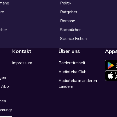
omane
Politik
ire
Ratgeber
Romane
cher
Sachbücher
Science Fiction
Kontakt
Über uns
App
Impressum
Barrierefreiheit
Audioteka Club
gen
Audioteka in anderen
a Abo
Ländern
gen
immungen