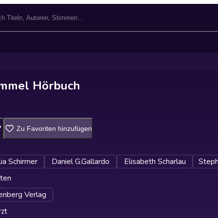
mmel Hörbuch
Zu Favoriten hinzufügen
ia Schirmer
Daniel G.Gallardo
Elisabeth Scharlau
Steph
ten
enberg Verlag
zt