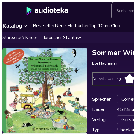
Bestseller
Neue Hörbücher
Top 10 im Club
Katalog
Startseite
Kinder – Hörbücher
Fantasy
Sommer Wi
Ebi Naumann
Nutzerbewertung
Sprecher
Cornel
Dauer
45 Minu
Verlag
Gerst
Typ
Ungekür