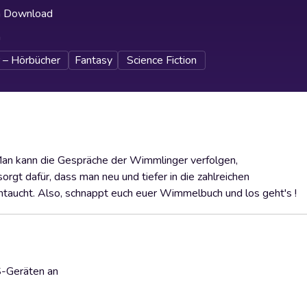
h Download
h
 – Hörbücher
Fantasy
Science Fiction
 Man kann die Gespräche der Wimmlinger verfolgen,
rgt dafür, dass man neu und tiefer in die zahlreichen
taucht. Also, schnappt euch euer Wimmelbuch und los geht's !
S-Geräten an