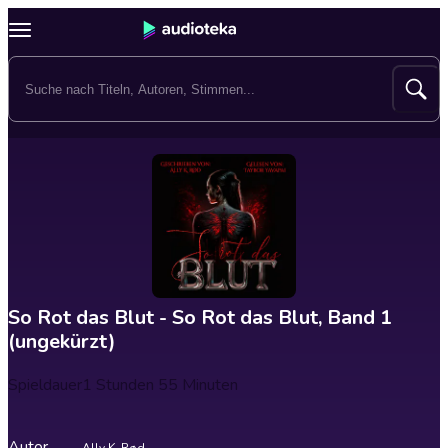
So Rot das Blut - So Rot das Blut, Band 1
(ungekürzt)
Spieldauer
1 Stunden 55 Minuten
Autor