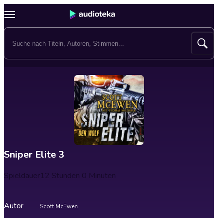
Sniper Elite 3
Spieldauer
12 Stunden 0 Minuten
Autor
Scott McEwen