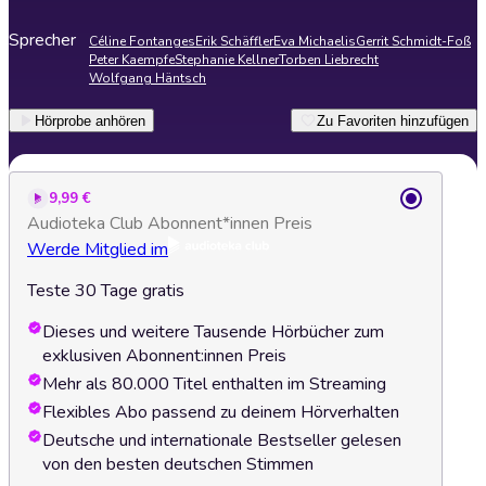
Sprecher
Céline Fontanges
Erik Schäffler
Eva Michaelis
Gerrit Schmidt-Foß
Peter Kaempfe
Stephanie Kellner
Torben Liebrecht
Wolfgang Häntsch
Hörprobe anhören
Zu Favoriten hinzufügen
9,99 €
Audioteka Club Abonnent*innen Preis
Werde Mitglied im
Teste 30 Tage gratis
Dieses und weitere Tausende Hörbücher zum
exklusiven Abonnent:innen Preis
Mehr als 80.000 Titel enthalten im Streaming
Flexibles Abo passend zu deinem Hörverhalten
Deutsche und internationale Bestseller gelesen
von den besten deutschen Stimmen