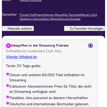
Markus Duschek
Sprecher
Florian Hoffmann
Hannes Maurer
Kai Taschner
Marcel Collé
Santiago Ziesmer
Sara Wegner
Sascha Krueger
Hörprobe anhören
Zu Favoriten hinzufügen
Inbegriffen in der Streaming Flatrate
Enthalten im Audioteka Club Abo
Werde Mitglied im
Teste 30 Tage gratis
Dieser und weitere 80.000 Titel enthalten im
Streaming
Exklusiver Abonnent:innen Preis für Titel, die nicht
im Streaming verfügbar sind
Flexibles Abo passend zu deinem Hörverhalten
Deutsche und internationale Bestseller gelesen